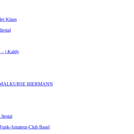
der Klaus
iestal
– j.Kaldy
MALKURSE BIERMANN
liestal
unk-Amateur-Club Basel