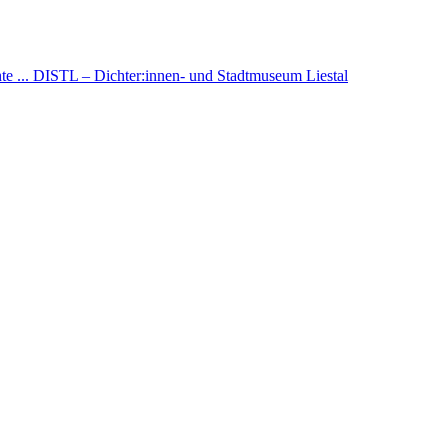
e ...
DISTL – Dichter:innen- und Stadtmuseum Liestal