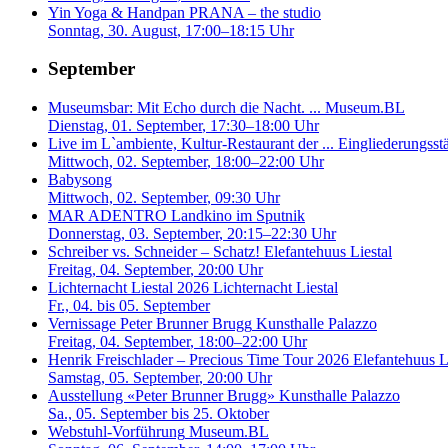
Yin Yoga & Handpan
PRANA – the studio
Sonntag, 30. August
, 17:00–18:15 Uhr
September
Museumsbar: Mit Echo durch die Nacht. ...
Museum.BL
Dienstag, 01. September
, 17:30–18:00 Uhr
Live im L`ambiente, Kultur-Restaurant der ...
Eingliederungsst
Mittwoch, 02. September
, 18:00–22:00 Uhr
Babysong
Mittwoch, 02. September
, 09:30 Uhr
MAR ADENTRO
Landkino im Sputnik
Donnerstag, 03. September
, 20:15–22:30 Uhr
Schreiber vs. Schneider – Schatz!
Elefantehuus Liestal
Freitag, 04. September
, 20:00 Uhr
Lichternacht Liestal 2026
Lichternacht Liestal
Fr., 04. bis 05. September
Vernissage Peter Brunner Brugg
Kunsthalle Palazzo
Freitag, 04. September
, 18:00–22:00 Uhr
Henrik Freischlader – Precious Time Tour 2026
Elefantehuus L
Samstag, 05. September
, 20:00 Uhr
Ausstellung «Peter Brunner Brugg»
Kunsthalle Palazzo
Sa., 05. September bis 25. Oktober
Webstuhl-Vorführung
Museum.BL