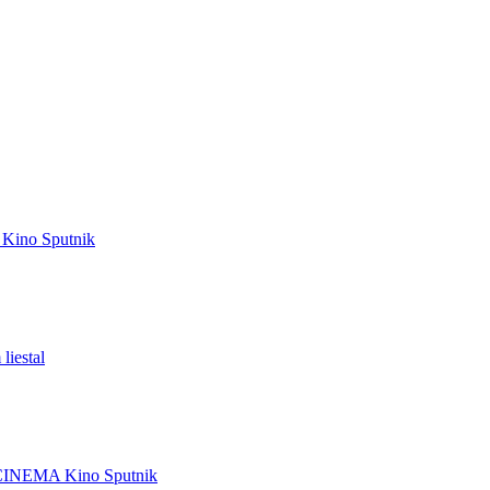
Kino Sputnik
liestal
CINEMA
Kino Sputnik