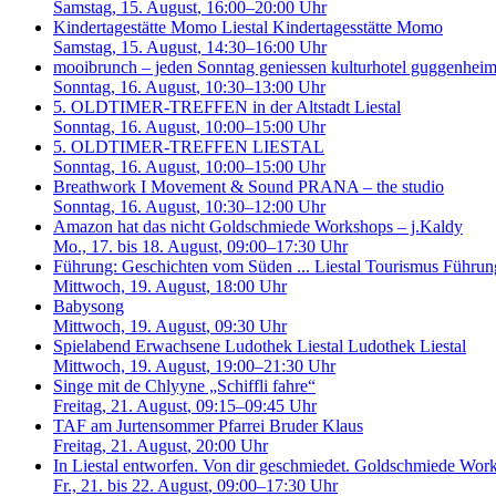
Samstag, 15. August
, 16:00–20:00 Uhr
Kindertagestätte Momo Liestal
Kindertagesstätte Momo
Samstag, 15. August
, 14:30–16:00 Uhr
mooibrunch – jeden Sonntag geniessen
kulturhotel guggenheim 
Sonntag, 16. August
, 10:30–13:00 Uhr
5. OLDTIMER-TREFFEN in der Altstadt Liestal
Sonntag, 16. August
, 10:00–15:00 Uhr
5. OLDTIMER-TREFFEN LIESTAL
Sonntag, 16. August
, 10:00–15:00 Uhr
Breathwork I Movement & Sound
PRANA – the studio
Sonntag, 16. August
, 10:30–12:00 Uhr
Amazon hat das nicht
Goldschmiede Workshops – j.Kaldy
Mo., 17. bis 18. August
, 09:00–17:30 Uhr
Führung: Geschichten vom Süden ...
Liestal Tourismus Führu
Mittwoch, 19. August
, 18:00 Uhr
Babysong
Mittwoch, 19. August
, 09:30 Uhr
Spielabend Erwachsene Ludothek Liestal
Ludothek Liestal
Mittwoch, 19. August
, 19:00–21:30 Uhr
Singe mit de Chlyyne „Schiffli fahre“
Freitag, 21. August
, 09:15–09:45 Uhr
TAF am Jurtensommer
Pfarrei Bruder Klaus
Freitag, 21. August
, 20:00 Uhr
In Liestal entworfen. Von dir geschmiedet.
Goldschmiede Work
Fr., 21. bis 22. August
, 09:00–17:30 Uhr