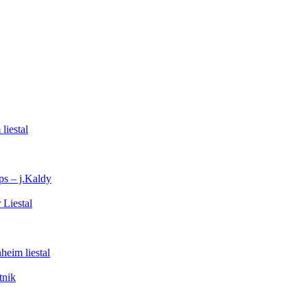
liestal
s – j.Kaldy
 Liestal
heim liestal
tnik