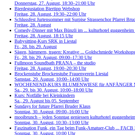
Donnerstag, 27. August
, 18:30–21:00 Uhr
Bierdegustation
Biertipp Webshop
Freitag, 28. August
, 19:30–22:00 Uhr
Schlussfest Jurtensommer mit Surpise Strassenchor
Pfarrei Bru
Freitag, 28. August
Comedy-Dinner mit Max Bünzli im ...
kulturhotel guggenheim l
Freitag, 28. August
, 18:15 Uhr
Babysitting-Kurs SRK in Liestal
Fr., 28. bis 29. August
Sägen, hämmern, tragen: Kreative ...
Goldschmiede Workshops 
Fr., 28. bis 29. August
, 09:00–17:30 Uhr
Fullmoon Soundbath
PRANA – the studio
Freitag, 28. August
, 19:00–20:30 Uhr
Brockenstube
Brockenstube Frauenverein Liestal
Samstag, 29. August
, 10:00–14:00 Uhr
WOCHENEND-KURS BLUMENWIESE für ANFÄNGER
Sa., 29. bis 30. August
, 10:00–18:00 Uhr
Kurs: Notfälle bei Kleinkindern
Sa., 29. August bis 05. September
Sundays for future
Pfarrei Bruder Klaus
Sonntag, 30. August
, 09:00–16:00 Uhr
mooibrunch – jeden Sonntag geniessen
kulturhotel guggenheim 
Sonntag, 30. August
, 10:30–13:00 Uhr
Faszination Funk, ein Tag beim Funk-Amatuer-Club ...
FACB F
Sonntag, 30. August
, 10:00 Uhr