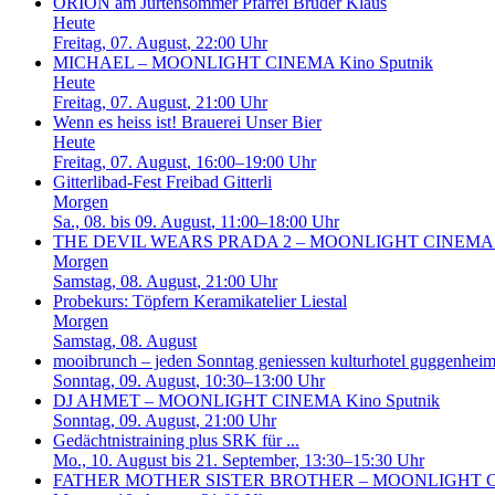
ORION am Jurtensommer
Pfarrei Bruder Klaus
Heute
Freitag, 07. August
, 22:00 Uhr
MICHAEL – MOONLIGHT CINEMA
Kino Sputnik
Heute
Freitag, 07. August
, 21:00 Uhr
Wenn es heiss ist!
Brauerei Unser Bier
Heute
Freitag, 07. August
, 16:00–19:00 Uhr
Gitterlibad-Fest
Freibad Gitterli
Morgen
Sa., 08. bis 09. August
, 11:00–18:00 Uhr
THE DEVIL WEARS PRADA 2 – MOONLIGHT CINEMA
Morgen
Samstag, 08. August
, 21:00 Uhr
Probekurs: Töpfern
Keramikatelier Liestal
Morgen
Samstag, 08. August
mooibrunch – jeden Sonntag geniessen
kulturhotel guggenheim 
Sonntag, 09. August
, 10:30–13:00 Uhr
DJ AHMET – MOONLIGHT CINEMA
Kino Sputnik
Sonntag, 09. August
, 21:00 Uhr
Gedächtnistraining plus SRK für ...
Mo., 10. August bis 21. September
, 13:30–15:30 Uhr
FATHER MOTHER SISTER BROTHER – MOONLIGHT 