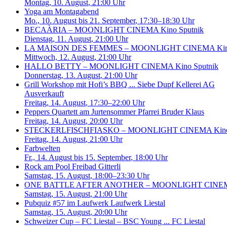
Montag, 10. August
, 21:00 Uhr
Yoga am Montagabend
Mo., 10. August bis 21. September
, 17:30–18:30 Uhr
BECAÀRIA – MOONLIGHT CINEMA
Kino Sputnik
Dienstag, 11. August
, 21:00 Uhr
LA MAISON DES FEMMES – MOONLIGHT CINEMA
Ki
Mittwoch, 12. August
, 21:00 Uhr
HALLO BETTY – MOONLIGHT CINEMA
Kino Sputnik
Donnerstag, 13. August
, 21:00 Uhr
Grill Workshop mit Hofi’s BBQ ...
Siebe Dupf Kellerei AG
Ausverkauft
Freitag, 14. August
, 17:30–22:00 Uhr
Peppers Quartett am Jurtensommer
Pfarrei Bruder Klaus
Freitag, 14. August
, 20:00 Uhr
STECKERLFISCHFIASKO – MOONLIGHT CINEMA
Kin
Freitag, 14. August
, 21:00 Uhr
Farbwelten
Fr., 14. August bis 15. September
, 18:00 Uhr
Rock am Pool
Freibad Gitterli
Samstag, 15. August
, 18:00–23:30 Uhr
ONE BATTLE AFTER ANOTHER – MOONLIGHT CINE
Samstag, 15. August
, 21:00 Uhr
Pubquiz #57 im Laufwerk
Laufwerk Liestal
Samstag, 15. August
, 20:00 Uhr
Schweizer Cup – FC Liestal – BSC Young ...
FC Liestal