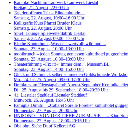
Karaoke-Nacht im Laufwerk
Laufwerk Liestal
Freitag, 21. August
, 22:00 Uhr
Tag der offenen Tür – Blindenhunde ...
Samstag, 22. August
, 10:00–16:00 Uhr
Kalligrafie Kurs
Pfarrei Bruder Klaus
Samstag, 22. August
, 20:00 Uhr
Spiel- Lounge
Spielweltenfabrik Liestal
Samstag, 22. August
, 09:00–17:00 Uhr
Kirche Kunterbunt „Wasser – wertvoll, wild und ...
Sonntag, 23. August
, 10:00–13:00 Uhr
mooibrunch – jeden Sonntag geniessen
kulturhotel guggenheim 
Sonntag, 23. August
, 10:30–13:00 Uhr
Theaterführung «Fix it!»: Immer dem ...
Museum.BL
Sonntag, 23. August
, 14:00–15:00 Uhr
Glück und Schmuck selber schmieden
Goldschmiede Workshop
Mo., 24. bis 25. August
, 09:00–17:30 Uhr
Drehkurs am Dienstagabend: August/September
Keramikatelier
Di., 25. August bis 29. September
, 18:00–20:30 Uhr
41. Liestaler Stadtlauf
Liestaler Stadtlauf
Mittwoch, 26. August
, 16:45 Uhr
Famiglia Dimitri – „Cabaret Sorelle Forelle“
kulturhotel guggen
Donnerstag, 27. August
, 20:00 Uhr
UNISONO – VON DER LIEBE ZUR MUSIK – ...
Kino Spu
Donnerstag, 27. August
, 18:00–20:15 Uhr
Obä ohni
Siebe Dupf Kellerei AG