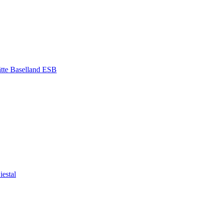
ätte Baselland ESB
iestal