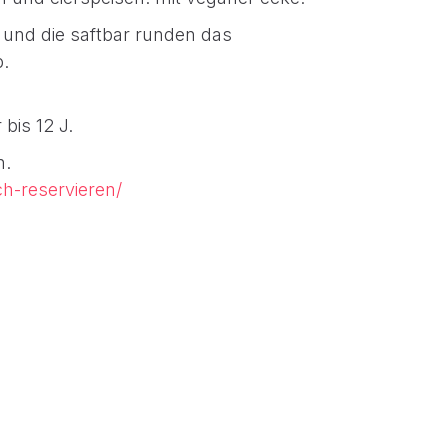
 und die saftbar runden das
b.
 bis 12 J.
n.
ch-reservieren/