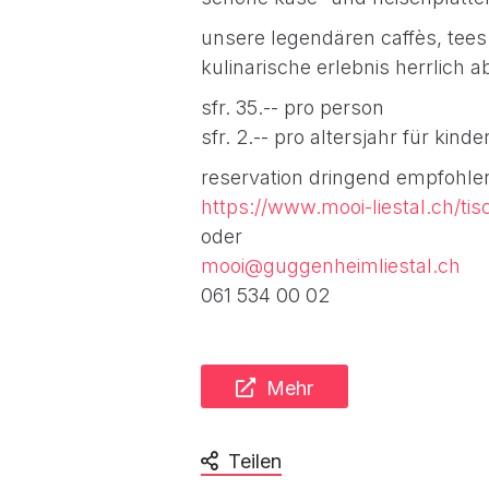
unsere legendären caffès, tees
kulinarische erlebnis herrlich a
sfr. 35.-- pro person
sfr. 2.-- pro altersjahr für kinder
reservation dringend empfohle
https://www.mooi-liestal.ch/tis
oder
mooi@guggenheimliestal.ch
061 534 00 02
Mehr
Teilen