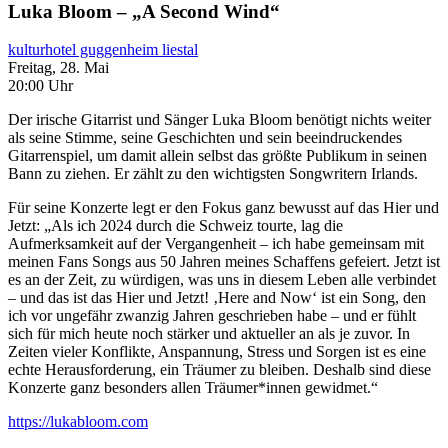
Luka Bloom – „A Second Wind“
kulturhotel guggenheim liestal
Freitag, 28. Mai
20:00 Uhr
Der irische Gitarrist und Sänger Luka Bloom benötigt nichts weiter
als seine Stimme, seine Geschichten und sein beeindruckendes
Gitarrenspiel, um damit allein selbst das größte Publikum in seinen
Bann zu ziehen. Er zählt zu den wichtigsten Songwritern Irlands.
Für seine Konzerte legt er den Fokus ganz bewusst auf das Hier und
Jetzt: „Als ich 2024 durch die Schweiz tourte, lag die
Aufmerksamkeit auf der Vergangenheit – ich habe gemeinsam mit
meinen Fans Songs aus 50 Jahren meines Schaffens gefeiert. Jetzt ist
es an der Zeit, zu würdigen, was uns in diesem Leben alle verbindet
– und das ist das Hier und Jetzt! ‚Here and Now‘ ist ein Song, den
ich vor ungefähr zwanzig Jahren geschrieben habe – und er fühlt
sich für mich heute noch stärker und aktueller an als je zuvor. In
Zeiten vieler Konflikte, Anspannung, Stress und Sorgen ist es eine
echte Herausforderung, ein Träumer zu bleiben. Deshalb sind diese
Konzerte ganz besonders allen Träumer*innen gewidmet.“
https://lukabloom.com