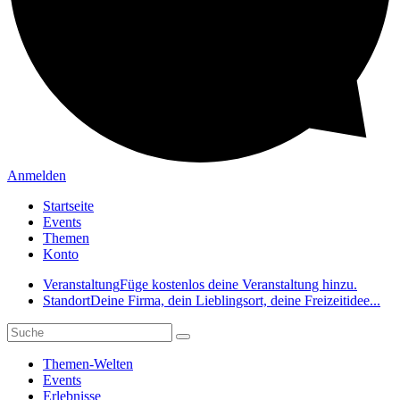
Anmelden
Startseite
Events
Themen
Konto
Veranstaltung
Füge kostenlos deine Veranstaltung hinzu.
Standort
Deine Firma, dein Lieblingsort, deine Freizeitidee...
Themen-Welten
Events
Erlebnisse