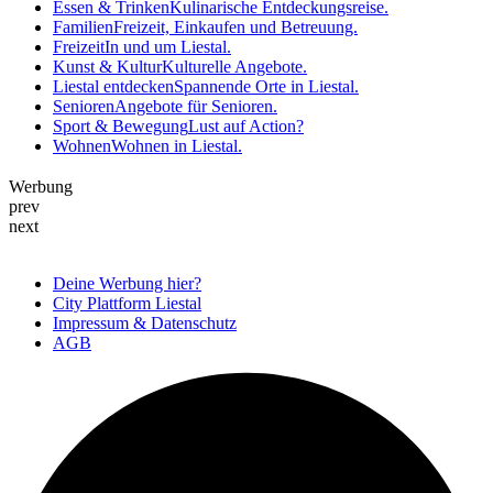
Essen & Trinken
Kulinarische Entdeckungsreise.
Familien
Freizeit, Einkaufen und Betreuung.
Freizeit
In und um Liestal.
Kunst & Kultur
Kulturelle Angebote.
Liestal entdecken
Spannende Orte in Liestal.
Senioren
Angebote für Senioren.
Sport & Bewegung
Lust auf Action?
Wohnen
Wohnen in Liestal.
Werbung
prev
next
Deine Werbung hier?
City Plattform Liestal
Impressum & Datenschutz
AGB